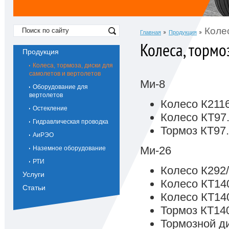
Колес
Главная
Продукция
Колеса, тормо
Продукция
Колеса, тормоза, диски для
самолетов и вертолетов
Ми-8
Оборудование для
вертолетов
Колесо К211
Остекление
Колесо КТ97
Гидравлическая проводка
Тормоз КТ97.
АиРЭО
Ми-26
Наземное оборудование
РТИ
Колесо К292
Услуги
Колесо КТ14
Статьи
Колесо КТ14
Тормоз КТ14
Тормозной д