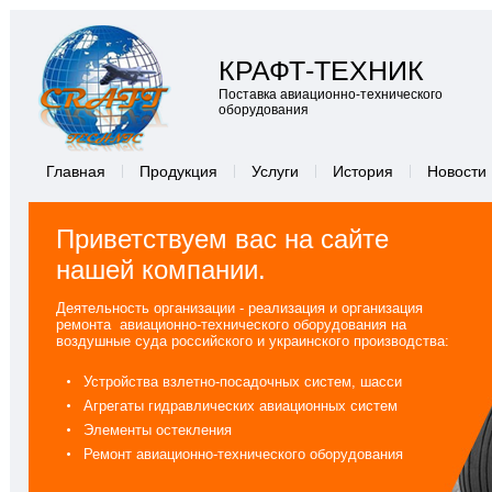
КРАФТ-ТЕХНИК
Поставка авиационно-технического
оборудования
Главная
Продукция
Услуги
История
Новости
Приветствуем вас на сайте
нашей компании.
Деятельность организации - реализация и организация
ремонта авиационно-технического оборудования на
воздушные суда российского и украинского производства:
Устройства взлетно-посадочных систем, шасси
Агрегаты гидравлических авиационных систем
Элементы остекления
Ремонт авиационно-технического оборудования